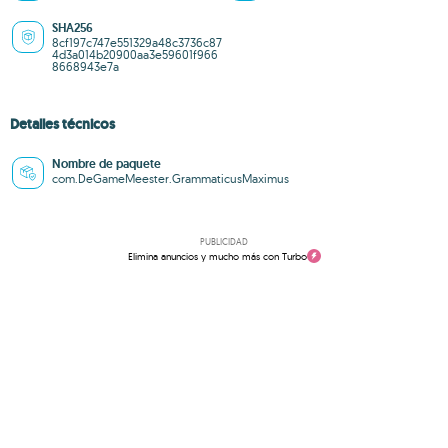
SHA256
8cf197c747e551329a48c3736c87
4d3a014b20900aa3e59601f966
8668943e7a
Detalles técnicos
Nombre de paquete
com.DeGameMeester.GrammaticusMaximus
PUBLICIDAD
Elimina anuncios y mucho más con Turbo