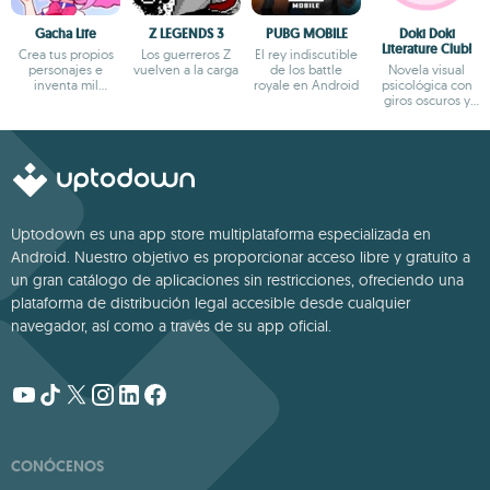
Gacha Life
Z LEGENDS 3
PUBG MOBILE
Doki Doki
Literature Club!
Crea tus propios
Los guerreros Z
El rey indiscutible
personajes e
vuelven a la carga
de los battle
Novela visual
inventa mil
royale en Android
psicológica con
aventuras
giros oscuros y
narrativa profunda
Uptodown es una app store multiplataforma especializada en
Android. Nuestro objetivo es proporcionar acceso libre y gratuito a
un gran catálogo de aplicaciones sin restricciones, ofreciendo una
plataforma de distribución legal accesible desde cualquier
navegador, así como a través de su app oficial.
CONÓCENOS