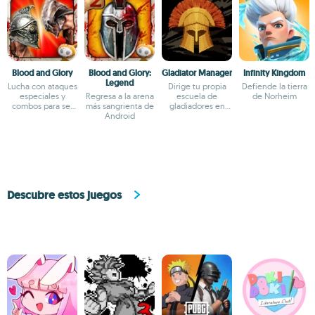
Blood and Glory
Blood and Glory:
Gladiator Manager
Infinity Kingdom
Legend
Lucha con ataques
Dirige tu propia
Defiende la tierra
especiales y
Regresa a la arena
escuela de
de Norheim
combos para ser
más sangrienta de
gladiadores en
todo un gladiador
Android
este simulador
Descubre estos juegos