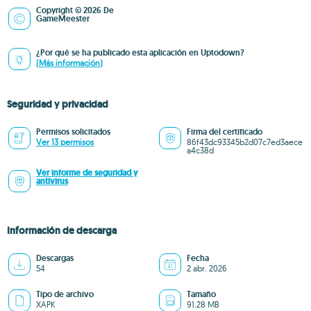
Copyright © 2026 De
GameMeester
¿Por qué se ha publicado esta aplicación en Uptodown?
(Más información)
Seguridad y privacidad
Permisos solicitados
Firma del certificado
Ver 13 permisos
86f43dc93345b2d07c7ed3aece
a4c38d
Ver informe de seguridad y
antivirus
Información de descarga
Descargas
Fecha
54
2 abr. 2026
Tipo de archivo
Tamaño
XAPK
91.28 MB