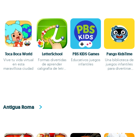
Toca Boca World
LetterSchool
PBS KIDS Games
Pango KidsTime
Vive tu vida virtual
Formas divertidas
Educativos juegos
Una biblioteca de
en esta
de aprender
infantiles
juegos infantiles
maravillosa ciudad
caligrafía de letras
para divertirse
sencillas
aprendiendo
Antigua Roma